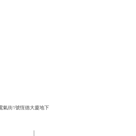
電氣街1號恆德大廈地下