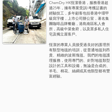
ChemDry HK恆潔香港，服務香港超
過25年，擁有專業受訓/考獲証書的
經驗技工，多年顧客包括香港中環甲
級寫字樓，上市公司辦公室，著名集
團咖啡品牌餐廳，港島南區私人會
所，高級中菜食府，以及眾多私人住
宅及獨立屋客戶。
恆潔的專業人員接受過良好的護理所
有類型地毯的培訓，從普通地毯到昂
貴、精緻的波斯塊毯。我們的地毯護
理服務，使用專門的、針對地毯類型
設計的工具和設備，無論是合成的、
羊毛、棉花、絲綢或其他類型都有豐
富經驗。