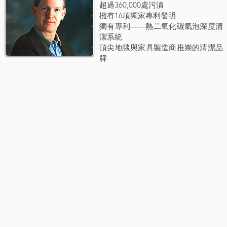
超過360,000處污漬
擁有16項獨家專利發明
獨有專利——熱二氧化碳氣泡深度清
潔系統
頂尖地毯與家具製造商推崇的清潔品
牌