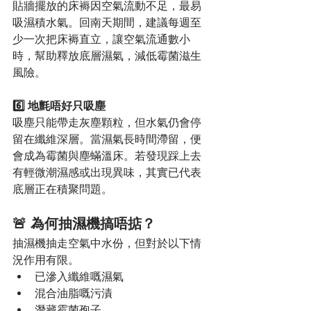
貼牆擺放的床褥因空氣流動不足，最易
吸濕積水氣。回南天期間，建議每週至
少一次把床褥直立，讓空氣流通數小
時，幫助釋放底層濕氣，減低霉菌滋生
風險。
6️⃣ 地氈唔好只吸塵
吸塵只能帶走灰塵顆粒，但水氣仍會停
留在纖維深層。當濕氣長時間滯留，便
會成為霉菌與塵蟎溫床。若發現踩上去
有輕微潮濕感或出現異味，其實已代表
底層正在積聚問題。
🚨 為何抽濕機搞唔掂？
抽濕機抽走空氣中水份，但對於以下情
況作用有限。
已滲入纖維嘅濕氣
混合油脂嘅污漬
潛藏霉菌孢子