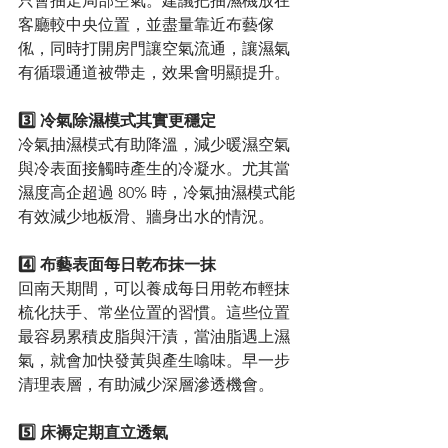
只會抽走局部空氣。建議把抽濕機放在
客廳較中央位置，並盡量靠近布藝傢
俬，同時打開房門讓空氣流通，讓濕氣
有循環通道被帶走，效果會明顯提升。
3️⃣ 冷氣除濕模式其實更穩定
冷氣抽濕模式有助降溫，減少暖濕空氣
與冷表面接觸時產生的冷凝水。尤其當
濕度高企超過 80% 時，冷氣抽濕模式能
有效減少地板滑、牆身出水的情況。
4️⃣ 布藝表面每日乾布抹一抹
回南天期間，可以養成每日用乾布輕抹
梳化扶手、常坐位置的習慣。這些位置
最容易累積皮脂與汗漬，當油脂遇上濕
氣，就會加快發黃與產生噏味。早一步
清理表層，有助減少深層滲透機會。
5️⃣ 床褥定期直立透氣