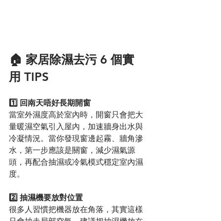
🏠 家居除濕去污 6 個實
用 TIPS
1️⃣ 回南天唔好長期開窗
當室外濕度高於室內時，開窗只會把大
量暖濕空氣引入屋內，加速牆身出水與
冷凝情況。當你發現窗邊起霧、牆角滲
水，第一步應該是關窗，減少濕氣源
頭，再配合抽濕或冷氣模式穩定室內濕
度。
2️⃣ 抽濕機要放對位置
很多人習慣把機器放在角落，其實這樣