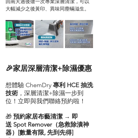
回南天過後做一次專業深層清潔，可以
大幅減少之後黃印、異味同塵蟎滋生。
🎉家居深層清潔+除濕優惠
想體驗 ChemDry 
專利 HCE 抽洗
技術
，深層清潔+除濕一步到
位！立即與我們聯絡預約啦！
🎁 
預約家居布藝清潔 → 即
送 Spot Remover（急救除漬神
器）[數量有限, 先到先得]