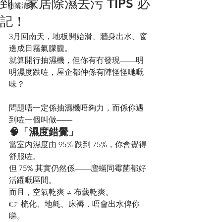
到，家居除濕去污 TIPS 必
商業清潔
記！
3月回南天，地板開始滑、牆身出水、窗
邊成日霧氣朦朧。
就算開行抽濕機，但你有冇發現——明
明濕度跌咗，屋企都仲係有陣怪怪哋嘅
味？
問題唔一定係抽濕機唔夠力，而係你遇
到咗一個叫做——
🧠「濕度錯覺」
當室內濕度由 95% 跌到 75%，你會覺得
舒服咗。
但 75% 其實仍然係——塵蟎同霉菌都好
活躍嘅區間。
而且，空氣乾爽 ≠ 布藝乾爽。
👉 梳化、地氈、床褥，唔會出水俾你
睇。